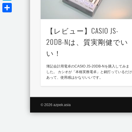
Hatena
共
有
【レビュー】CASIO JS-
20DB-Nは、質実剛健でい
い！
簿記会計用電卓のCASIO JS-20DB-Nを購入してみま
した。 カシオが「本格実務電卓」と銘打っているだ
あって、使用感はかなりいいです。
© 2026 azpek.asia