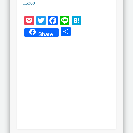
ab000
Pocket
Twitter
Facebook
Line
Hatena
共
Share
有