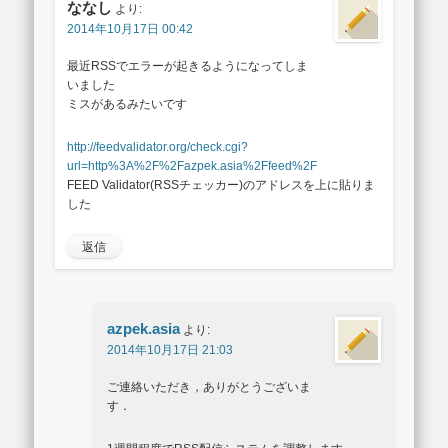
ななし
より:
2014年10月17日 00:42
最近RSSでエラーが起きるようになってしま
いました
ミスがあるみたいです
http://feedvalidator.org/check.cgi?
url=http%3A%2F%2Fazpek.asia%2Ffeed%2F
FEED Validator(RSSチェッカー)のアドレスを上に貼りま
した
返信
azpek.asia
より:
2014年10月17日 21:03
ご連絡いただき，ありがとうございま
す．