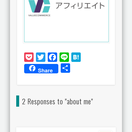
Pocket
Twitter
Facebook
Line
Hatena
共
Share
有
2 Responses to "about me"