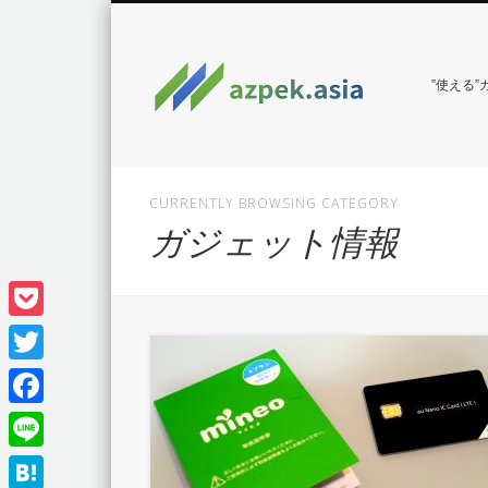
”使える
CURRENTLY BROWSING CATEGORY
ガジェット情報
Pocket
Twitter
Facebook
Line