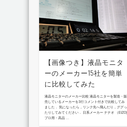
【画像つき】液晶モニタ
ーのメーカー15社を簡単
に比較してみた
液晶モニターのメーカー比較 液晶モニターを製造・
売しているメーカーを3行コメント付きで比較してみ
ました． 気になったら，リンク先へ飛んだり，ググ
たりしてみてください． 日系メーカー ナナオ （EIZO
プロ用・高品 …