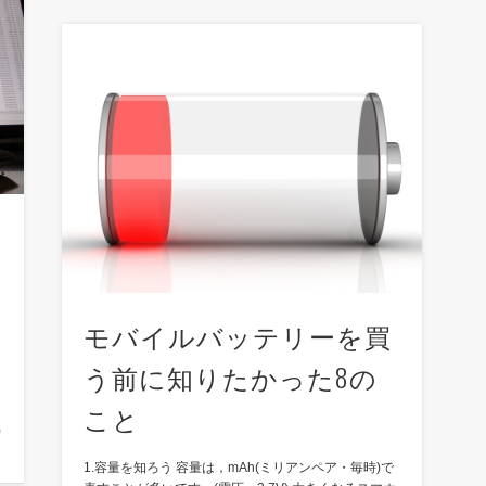
モバイルバッテリーを買
う前に知りたかった8の
販
こと
っ
)
1.容量を知ろう 容量は，mAh(ミリアンペア・毎時)で