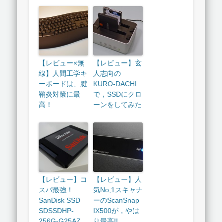
【レビュー×無
【レビュー】玄
線】人間工学キ
人志向の
ーボードは、腱
KURO-DACHI
鞘炎対策に最
で，SSDにクロ
高！
ーンをしてみた
【レビュー】コ
【レビュー】人
スパ最強！
気No,1スキャナ
SanDisk SSD
ーのScanSnap
SDSSDHP-
IX500が，やは
256G-G25AZ
り最高!!