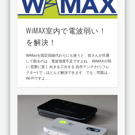
WiMAX室内で電波弱い！
を解決！
WiMaxを固定回線代わりにも使うと，皆さんが共通
して困るのは，電波強度不足ですよね． WiMAXが弱
い 窓際に置く 向きを工夫する 自作アンテナ(リフレ
クター) で，ほとんど解決できます．でも，問題は，
Wi-Fiですよ …