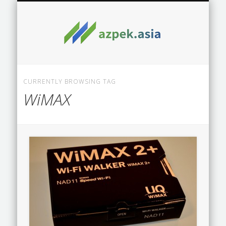
CURRENTLY BROWSING TAG
WiMAX