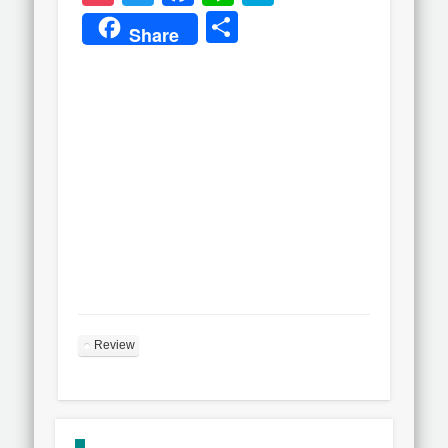
共
Share
有
Review