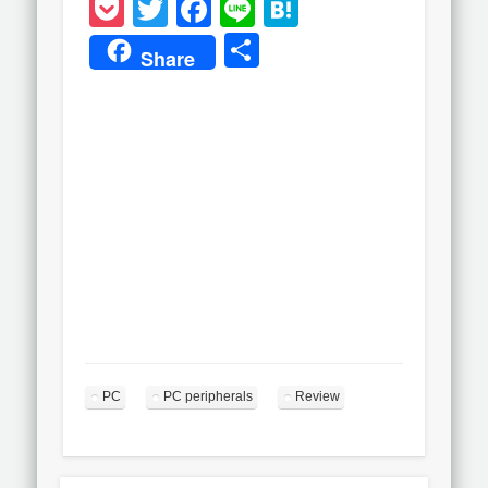
Pocket
Twitter
Facebook
Line
Hatena
共
Share
有
PC
PC peripherals
Review