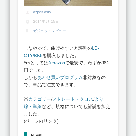
azpek.asia
2014年1月15日
ガジェットレビュー
しなやかで、曲げやすいと評判の
LD-
CTY/BK5
を購入しました。
5mとしては
Amazon
で最安で、わずか364
円でした。
しかも
あわせ買いプログラム
非対象なの
で、単品で注文できます。
※
カテゴリー
/
ストレート・クロス
/
より
線・単線
など、規格についても解説を加え
ました。
(ページ内リンク)